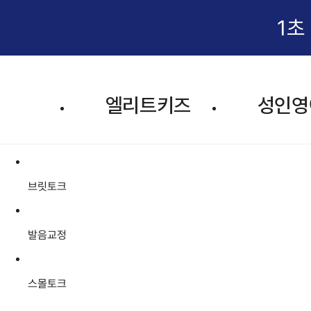
1초
엘리트키즈
성인영
브릿토크
발음교정
스몰토크